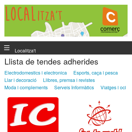
Localitza't
Llista de tendes adherides
Electrodomestics i electronica
Esports, caça i pesca
Llar i decoració
Llibres, premsa i revistes
Moda i complements
Serveis Informàtics
Viatges i oci